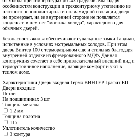
от холода при температурах до -43 градусов. Благодаря
особенностям конструкции и трехконтурному утеплению из
плотного пенополистирола и полиамидной изоляции, дверь
не промерзает, на ее внутренней стороне не появляется
конденсат, в нем нет “мостика холода”, характерного для
обычных дверей.
Безопасность жилья обеспечивают сувальдные замки Гардиан,
испытанные в условиях экстремальных холодов. При этом
дверь Винтер 100 с терморазрывом еще и стильная благодаря
внутренней отделке из фрезерованного МДФ. Данная
конструкция сочетает в себе привлекательный внешний вид и
термоустойчивое наполнение, дарящие комфорт и уют в
теплом доме.
Характеристики Дверь входная Термо ВИНТЕР Графит ЕП
Двери входные
Петли
На подшипниках 3 шт
Толщина металла
1.2 мм
Толщина полотна
115
Уплотнитель количество
3 контура