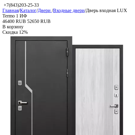
+7(843)203-25-33
Главная
/
Каталог
/
Двери
/
Входные двери
/
Дверь входная LUX
Termo 1 ИФ
‍46400‍
RUB
‍52650‍
RUB
В корзину
Скидка
12%