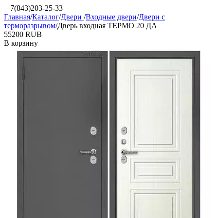
+7(843)203-25-33
Главная
/
Каталог
/
Двери
/
Входные двери
/
Двери с
терморазрывом
/
Дверь входная ТЕРМО 20 ДА
‍55200‍
RUB
В корзину