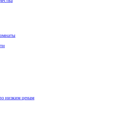
чества
комнаты
сти
по низким ценам