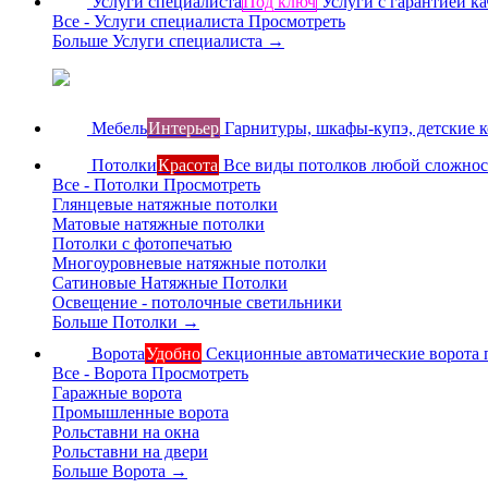
Услуги специалиста
Под ключ
Услуги с гарантией ка
Все - Услуги специалиста
Просмотреть
Больше Услуги специалиста
→
Мебель
Интерьер
Гарнитуры, шкафы-купэ, детские 
Потолки
Красота
Все виды потолков любой сложно
Все - Потолки
Просмотреть
Глянцевые натяжные потолки
Матовые натяжные потолки
Потолки с фотопечатью
Многоуровневые натяжные потолки
Сатиновые Натяжные Потолки
Освещение - потолочные светильники
Больше Потолки
→
Ворота
Удобно
Секционные автоматические ворота 
Все - Ворота
Просмотреть
Гаражные ворота
Промышленные ворота
Рольставни на окна
Рольставни на двери
Больше Ворота
→