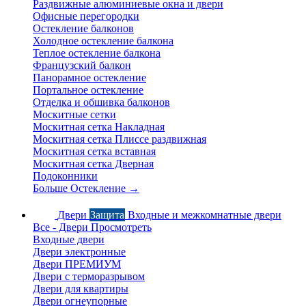
Раздвижные алюминиевые окна и двери
Офисные перегородки
Остекление балконов
Холодное остекление балкона
Теплое остекление балкона
Французский балкон
Панорамное остекление
Портальное остекление
Отделка и обшивка балконов
Москитные сетки
Москитная сетка Накладная
Москитная сетка Плиссе раздвижная
Москитная сетка вставная
Москитная сетка Дверная
Подоконники
Больше Остекление
→
Двери
Защита
Входные и межкомнатные двери
Все - Двери
Просмотреть
Входные двери
Двери электронные
Двери ПРЕМИУМ
Двери с терморазрывом
Двери для квартиры
Двери огнеупорные