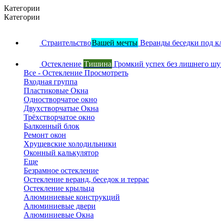
Категории
Категории
Страительство
Вашей мечты
Веранды беседки под к
Остекление
Тишина
Громкий успех без лишнего ш
Все - Остекление
Просмотреть
Входная группа
Пластиковые Окна
Одностворчатое окно
Двухстворчатые Окна
Трёхстворчатое окно
Балконный блок
Ремонт окон
Хрущевские холодильники
Оконный калькулятор
Еще
Безрамное остекление
Остекление веранд, беседок и террас
Остекление крыльца
Алюминиевые конструкций
Алюминиевые двери
Алюминиевые Окна