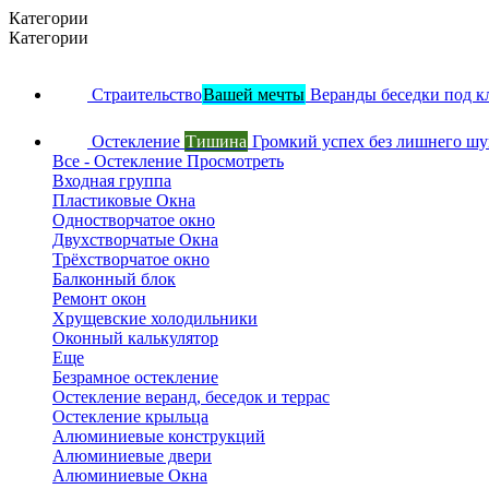
Категории
Категории
Страительство
Вашей мечты
Веранды беседки под к
Остекление
Тишина
Громкий успех без лишнего ш
Все - Остекление
Просмотреть
Входная группа
Пластиковые Окна
Одностворчатое окно
Двухстворчатые Окна
Трёхстворчатое окно
Балконный блок
Ремонт окон
Хрущевские холодильники
Оконный калькулятор
Еще
Безрамное остекление
Остекление веранд, беседок и террас
Остекление крыльца
Алюминиевые конструкций
Алюминиевые двери
Алюминиевые Окна