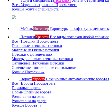
Услуги специалиста
Под ключ
Услуги с гарантией ка
Все - Услуги специалиста
Просмотреть
Больше Услуги специалиста
→
Мебель
Интерьер
Гарнитуры, шкафы-купэ, детские 
Потолки
Красота
Все виды потолков любой сложно
Все - Потолки
Просмотреть
Глянцевые натяжные потолки
Матовые натяжные потолки
Потолки с фотопечатью
Многоуровневые натяжные потолки
Сатиновые Натяжные Потолки
Освещение - потолочные светильники
Больше Потолки
→
Ворота
Удобно
Секционные автоматические ворота 
Все - Ворота
Просмотреть
Гаражные ворота
Промышленные ворота
Рольставни на окна
Рольставни на двери
Больше Ворота
→