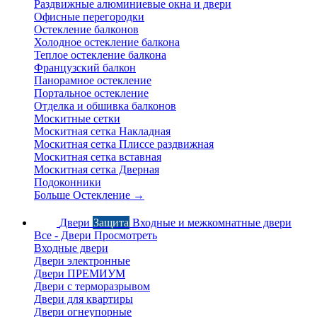
Раздвижные алюминиевые окна и двери
Офисные перегородки
Остекление балконов
Холодное остекление балкона
Теплое остекление балкона
Французский балкон
Панорамное остекление
Портальное остекление
Отделка и обшивка балконов
Москитные сетки
Москитная сетка Накладная
Москитная сетка Плиссе раздвижная
Москитная сетка вставная
Москитная сетка Дверная
Подоконники
Больше Остекление
→
Двери
Защита
Входные и межкомнатные двери
Все - Двери
Просмотреть
Входные двери
Двери электронные
Двери ПРЕМИУМ
Двери с терморазрывом
Двери для квартиры
Двери огнеупорные