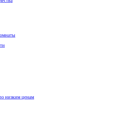
чества
комнаты
сти
по низким ценам