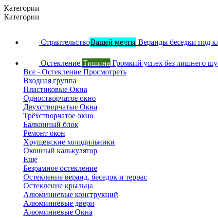
Категории
Категории
Страительство
Вашей мечты
Веранды беседки под к
Остекление
Тишина
Громкий успех без лишнего ш
Все - Остекление
Просмотреть
Входная группа
Пластиковые Окна
Одностворчатое окно
Двухстворчатые Окна
Трёхстворчатое окно
Балконный блок
Ремонт окон
Хрущевские холодильники
Оконный калькулятор
Еще
Безрамное остекление
Остекление веранд, беседок и террас
Остекление крыльца
Алюминиевые конструкций
Алюминиевые двери
Алюминиевые Окна