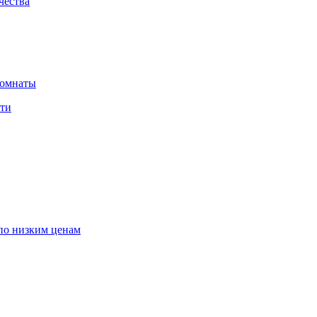
чества
комнаты
сти
по низким ценам