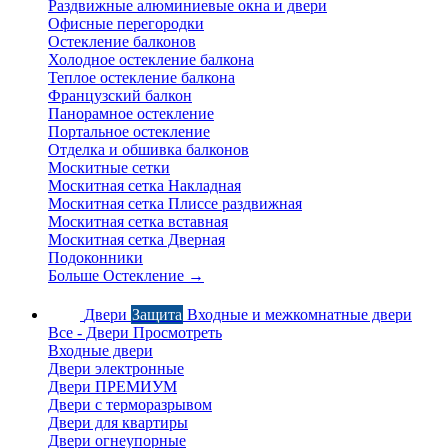
Раздвижные алюминиевые окна и двери
Офисные перегородки
Остекление балконов
Холодное остекление балкона
Теплое остекление балкона
Французский балкон
Панорамное остекление
Портальное остекление
Отделка и обшивка балконов
Москитные сетки
Москитная сетка Накладная
Москитная сетка Плиссе раздвижная
Москитная сетка вставная
Москитная сетка Дверная
Подоконники
Больше Остекление
→
Двери
Защита
Входные и межкомнатные двери
Все - Двери
Просмотреть
Входные двери
Двери электронные
Двери ПРЕМИУМ
Двери с терморазрывом
Двери для квартиры
Двери огнеупорные