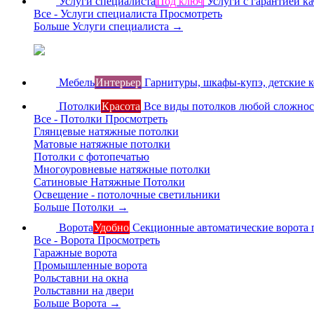
Услуги специалиста
Под ключ
Услуги с гарантией ка
Все - Услуги специалиста
Просмотреть
Больше Услуги специалиста
→
Мебель
Интерьер
Гарнитуры, шкафы-купэ, детские 
Потолки
Красота
Все виды потолков любой сложно
Все - Потолки
Просмотреть
Глянцевые натяжные потолки
Матовые натяжные потолки
Потолки с фотопечатью
Многоуровневые натяжные потолки
Сатиновые Натяжные Потолки
Освещение - потолочные светильники
Больше Потолки
→
Ворота
Удобно
Секционные автоматические ворота 
Все - Ворота
Просмотреть
Гаражные ворота
Промышленные ворота
Рольставни на окна
Рольставни на двери
Больше Ворота
→