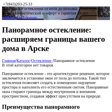
+7(843)203-25-33
Панорамное остекление от пола до потолка. Инженерный
расчёт, климатический комфорт и гарантия 10 лет.
Написать в Telegram
Панорамное остекление:
расширяем границы вашего
дома в Арске
Главная
/
Каталог
/
Остекление
/
Панорамное остекление
В этой категории нет товаров
Панорамное остекление - это архитектурное решение, которое
заключается в установке окон от пола до потолка. Такой тип
остекления позволяет создать в помещении ощущение
простора и наполнить его естественным светом. Панорамные
окна стирают границы между внутренним и внешним
пространством, создавая эффект присутствия на природе.
Преимущества панорамного