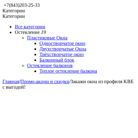
+7(843)203-25-33
Категории
Категории
Все категории
Остекление
19
Пластиковые Окна
Одностворчатое окно
Двухстворчатые Окна
Трёхстворчатое окно
Балконный блок
Остекление балконов
Теплое остекление балкона
Главная
/
Промо-акции и скидки
/
Закажи окна из профиля KBE
с выгодой!