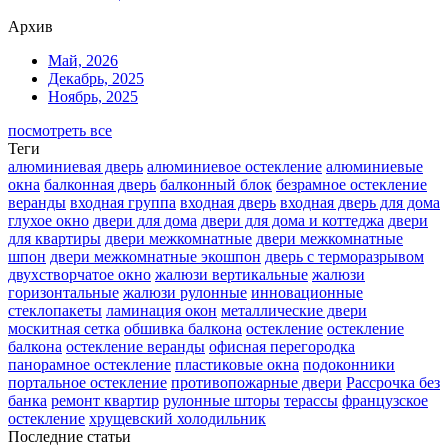
Архив
Май, 2026
Декабрь, 2025
Ноябрь, 2025
посмотреть все
Теги
алюминиевая дверь
алюминиевое остекление
алюминиевые
окна
балконная дверь
балконный блок
безрамное остекление
веранды
входная группа
входная дверь
входная дверь для дома
глухое окно
двери для дома
двери для дома и коттеджа
двери
для квартиры
двери межкомнатные
двери межкомнатные
шпон
двери межкомнатные экошпон
дверь с терморазрывом
двухстворчатое окно
жалюзи вертикальные
жалюзи
горизонтальные
жалюзи рулонные
инновационные
стеклопакеты
ламинация окон
металлические двери
москитная сетка
обшивка балкона
остекление
остекление
балкона
остекление веранды
офисная перегородка
панорамное остекление
пластиковые окна
подоконники
портальное остекление
противопожарные двери
Рассрочка без
банка
ремонт квартир
рулонные шторы
терассы
французское
остекление
хрущевский холодильник
Последние статьи