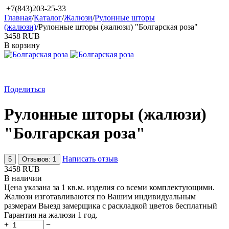
+7(843)203-25-33
Главная
/
Каталог
/
Жалюзи
/
Рулонные шторы
(жалюзи)
/
Рулонные шторы (жалюзи) "Болгарская роза"
‍3458‍
RUB
В корзину
Поделиться
Рулонные шторы (жалюзи)
"Болгарская роза"
Написать отзыв
5
Отзывов: 1
‍3458‍
RUB
В наличии
Цена указана за 1 кв.м. изделия со всеми комплектующими.
Жалюзи изготавливаются по Вашим индивидуальным
размерам Выезд замерщика с раскладкой цветов бесплатный
Гарантия на жалюзи 1 год.
+
−