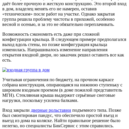
даёт более прочную и жесткую конструкцию. Это второй вход
в дом, владелец менять его не намерен, оставив
«техническим» после работ на участке. Однако закрытая
группа решила проблему чистоты в прихожей, особенно
весной и осенью, и за это не обязательно переплачивать.
Возможность сэкономить есть даже при сложной
конфигурации крыльца. В следующем примере предполагался
выход вдоль стены, но позже конфигурация крыльца
изменилась. Напрашивалось изменение направления
открытия входной двери, но заказчик решил оставить все как
есть.
Учитывая ограничения по бюджету, на прочном каркасе
собрана конструкция, опирающаяся на нижнюю ступеньку с
широким входным проемом (в доме пожилой представитель
МГН). Стеклянная крыша выдержит серьёзные снеговые
нагрузки, поскольку усилена балками.
Вход закрыли
дверные рольставни
подъемного типа. Позже
был смонтирован пандус, что обеспечило простой въезд и
выезд из дома на коляске. Найти правильное решение было
нелегко, но специалисты БикСервис с этим справились.