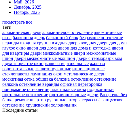
Май, 2026
Декабрь, 2025
Ноябрь, 2025
посмотреть все
Теги
алюминиевая дверь
алюминиевое остекление
алюминиевые
окна
балконная дверь
балконный блок
безрамное остекление
веранды
входная группа
входная дверь
входная дверь для дома
глухое окно
двери для дома
двери для дома и коттеджа
двери
для квартиры
двери межкомнатные
двери межкомнатные
шпон
двери межкомнатные экошпон
дверь с терморазрывом
двухстворчатое окно
жалюзи вертикальные
жалюзи
горизонтальные
жалюзи рулонные
инновационные
стеклопакеты
ламинация окон
металлические двери
москитная сетка
обшивка балкона
остекление
остекление
балкона
остекление веранды
офисная перегородка
панорамное остекление
пластиковые окна
подоконники
портальное остекление
противопожарные двери
Рассрочка без
банка
ремонт квартир
рулонные шторы
терассы
французское
остекление
хрущевский холодильник
Последние статьи